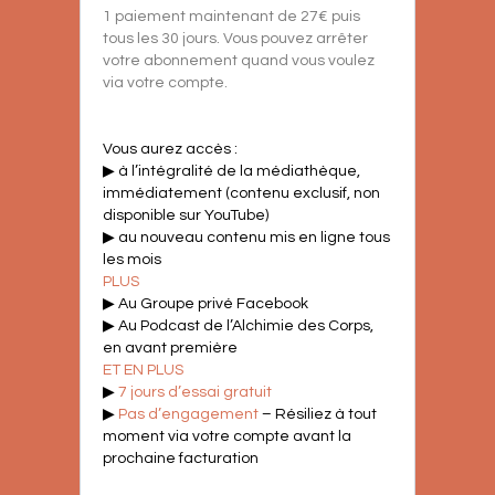
1 paiement maintenant de 27€ puis
tous les 30 jours. Vous pouvez arrêter
votre abonnement quand vous voulez
via votre compte.
Vous aurez accès :
▶ à l’intégralité de la médiathèque,
immédiatement (contenu exclusif, non
disponible sur YouTube)
▶ au nouveau contenu mis en ligne tous
les mois
PLUS
▶ Au Groupe privé Facebook
▶ Au Podcast de l’Alchimie des Corps,
en avant première
ET EN PLUS
▶
7 jours d’essai gratuit
▶
Pas d’engagement
– Résiliez à tout
moment via votre compte avant la
prochaine facturation