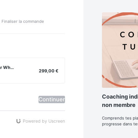
Finaliser la commande
Acheter "Coaching individuel Yoga par WhatsApp | Tarif non membre"
299,00 €
Coaching indi
Continuer
non membre
Comprends tes pla
Powered by Uscreen
progresse dans t